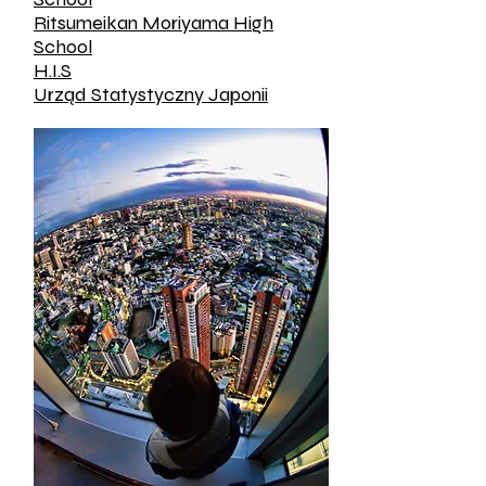
Ritsumeikan Moriyama High
School
H.I.S
Urząd Statystyczny Japonii