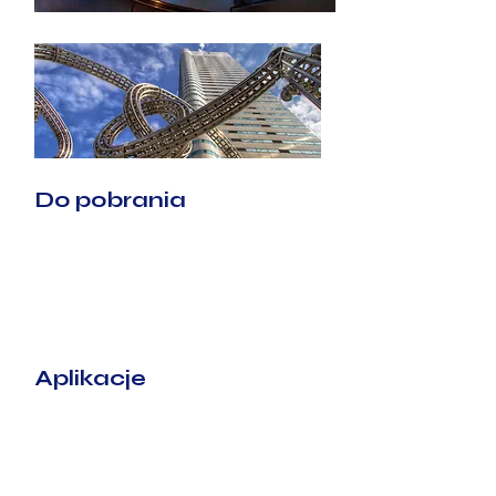
Do pobrania
Kanji N5
Kanji N4
Kanji N3
Kanji N2
UMOWA
Aplikacje
Obenkyo
Learn Japanese Study App
Transkun - Japanese dictionary