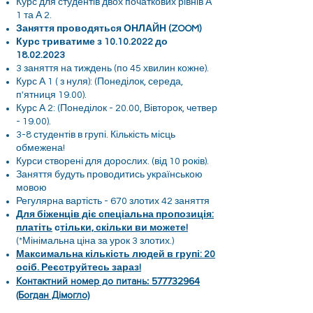
Курс для студентів двох початкових рівнів А
1 та А 2.
Заняття проводяться ОНЛАЙН (ZOOM)
Курс триватиме з
10.10.2022
до
18.02.2023
3 заняття на тиждень (по 45 хвилин кожне).
Курс А 1 ( з нуля): (Понеділок, середа,
п'ятниця 19.00).
Курс А 2: (Понеділок - 20.00, Вівторок, четвер
- 19.00).
3-8 студентів в групі. Кількість місць
обмежена!
Курси створені для дорослих. (від 10 років).
Заняття будуть проводитись українською
мовою
Регулярна вартість - 670 злотих 42 заняття
Для біженців діє спеціальна пропозиція:
платіть
с
тільки, скільки ви можете!
(*Мінімальна ціна за урок 3 злотих.)
Максимальна кількість людей в групі: 20
осіб. Реєструйтесь зараз!
Контактний номер до питань:
577732964
(Богдан Дімогло)