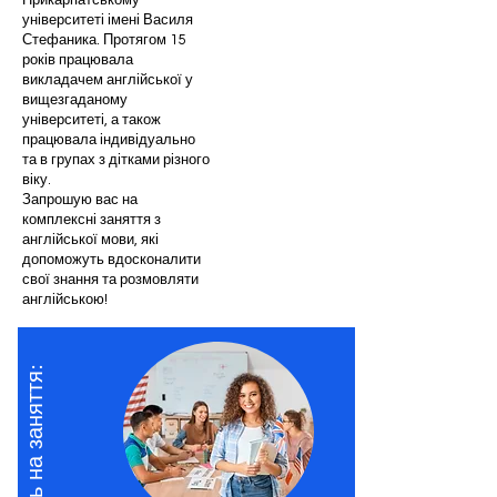
Прикарпатському
університеті імені Василя
Стефаника. Протягом 15
років працювала
викладачем англійської у
вищезгаданому
університеті, а також
працювала індивідуально
та в групах з дітками різного
віку.
Запрошую вас на
комплексні заняття з
англійської мови, які
допоможуть вдосконалити
свої знання та розмовляти
англійською!