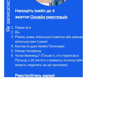
Як записатись на заняття:
Напишіть імейл до 4
жовтня
Онлайн реєстрація
Повне ім’я
Вік
Рівень знань японської (новичок або вивчаю
японську вже 2 роки)
Контактні дані (імейл/Телеграм)
Номер телефону
Чи ви біженець? (Тільки ті, хто переїхав в
Польшу з 24 лютого з моменту початку війни
можуть податись на цю програму)
Реєструйтесь зараз!
онлайн реєстрація
Для того, щоб приєднатись до онлайн
занять, будь ласка, натисніть та