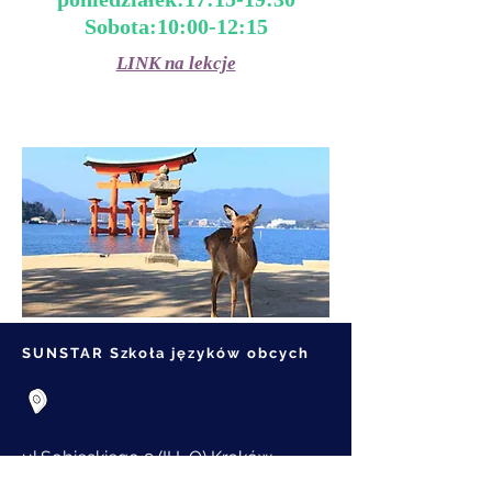
Sobota:10:00-12:15
LINK na lekcje
SUNSTAR Szkoła języków obcych
ul.Sobieskiego 9 (II L.O) Kraków