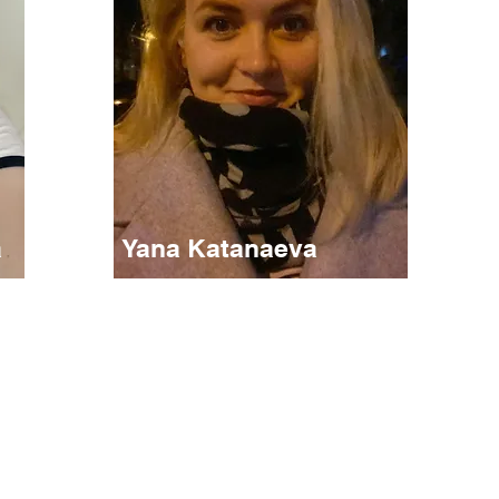
a
Yana Katanaeva
Teacher for advanced levels
Hobby:Zumba classes,reading and baking
Hometowm : Dnipro (but now in Krakow)
"Japanese is amazing language and I would
"
like to share my knowledges with you
ej