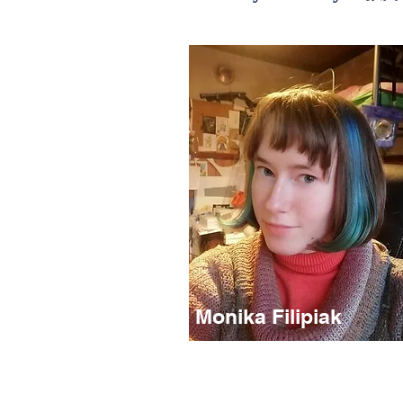
Monika Filipiak
Nauczyciel dla grup
początkujących