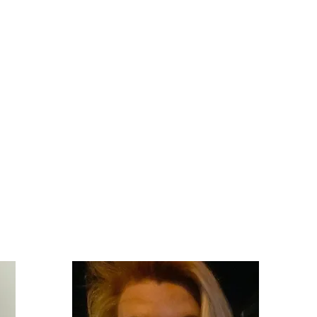
Jap
Miasto : Wieliczka
Mia
ym
"Cześć, nazywam się Martyna Kurcab,
"He
a i
jestem absolwentką Akademii Wychowania
zac
e
Fizycznego w Krakowie.
st
Z językiem japońskim mam do czynienia od
tem
9lat. Jeśli mielibyście jakiekolwiek pytania,
na 
zawsze jestem do waszej dyspozycji. Do
ogr
zobaczenia na zajęciach.!"
gru
od
zwł
jap