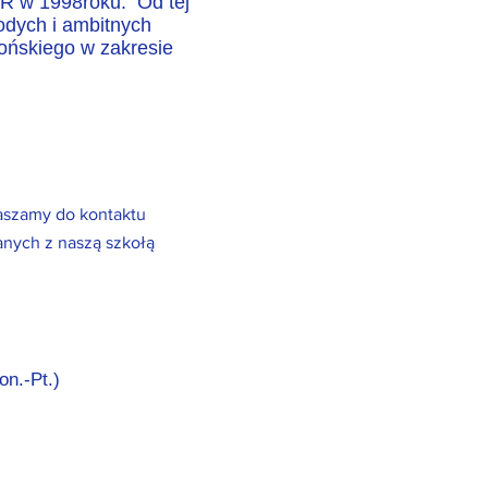
R w 1998roku. Od tej
odych i ambitnych
pońskiego w zakresie
aszamy do kontaktu
anych z naszą szkołą
n.-Pt.)