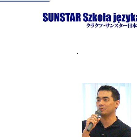
Dyrektor・​校長