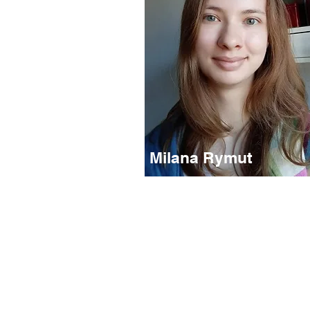
Milana Rymut
Nauczyciel dla grup
średniozaawansowanych
Hobby: języki obce, muzyka, pływanie
Miasto : Kraków
"Witam w naszej szkole Japońskiego! Jęz
i kultura Japońska skrywają wiele tajemni