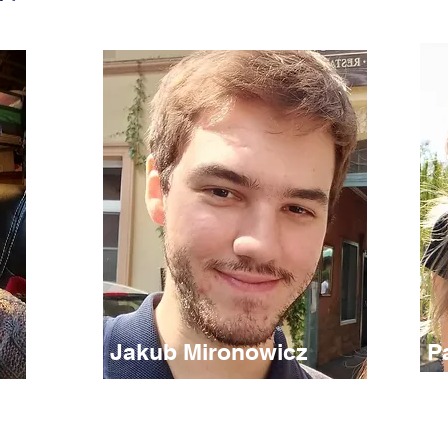
Jakub Mironowicz
P
Nauczyciel dla grup
Na
średniozaawansowanych
za