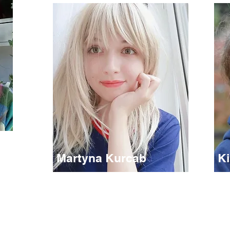
Martyna Kurcab
K
Na
Nauczyciel dla grup
po
średniozaawansowanych
yk
Hob
c,
Hobby: języki obce, muzyka, pływanie