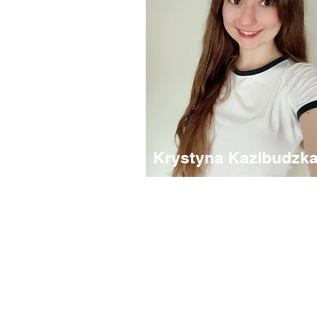
Krystyna Kazibudzk
Nauczyciel dla grup
początkujących
Hobby: języki obce, muzyka, pływanie
Miasto : Kraków
"Cześć wszystkim! Mam na imię Krysia i
bardzo cieszę się, że mogę uczyć w nasz