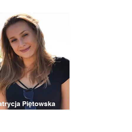
atrycja Piętowska
uczyciel dla
awansowanych grup