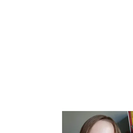
Hobby: Anime i manga, rysowanie,
Miasto : Kraków
"Cześć! Nazywam się Monika i będziemy 
razem uczyć języka Japońskiego! Miesz
w Krakowie i tam też skończyłam
biotechnologię Molekularną. Uwielbiam
cosplay i rysowanie. Serdecznie zapras
na spotkania Klubu Mangi !"