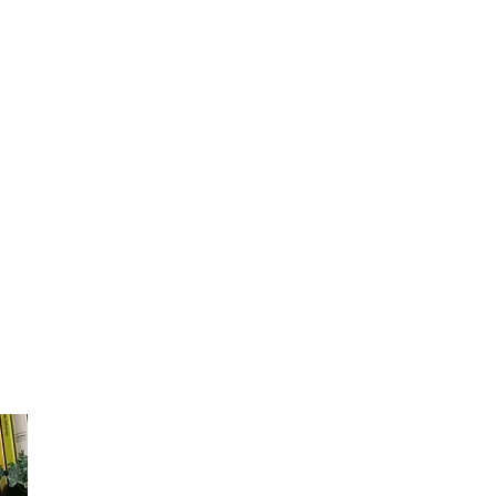
Hob
Hobby: Anime i manga, rysowanie,
Mia
gotowanie
Miasto : Kraków
Dzi
w t
Cześć, jestem Kuba, absolwent krakowskiej
pro
japonistyki, ale przede wszystkim pasjonat
sie
war
języka, popkultury i kuchni japońskiej.
kam
cz
Zapraszam na zajęcia z języka japońskiego
zaj
okraszone solidną dozą językowych i
mił
kulturowych ciekawostek oraz miłej
zam
gim
atmosfery, podczas których mam nadzieję,
jap
że uda mi się wam pokazać czemu tak
sty
bardzo zafascynował mnie ten język i jakie
Nor
tajemnice skrywa. Do zobaczenia!
lat
stu
mag
Jag
wi
ィ