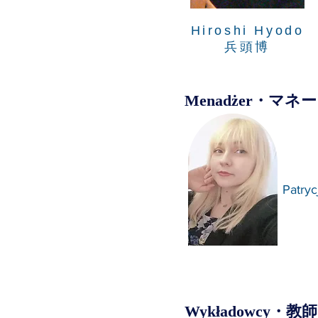
Hiroshi Hyodo
​兵頭博
Menadżer・マネ
Patryc
Wykładowcy・教