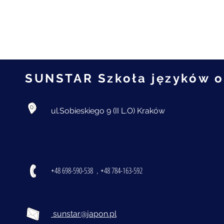
szkole. Mam nadzieję, że język japoński
zafascynuje Was tak samo jak mnie i da
dużo radości. Chętnie pomogę z każdym
problemem. Do zobaczenia na lekcjach!"
SUNSTAR Szkoła języków 
ul.Sobieskiego 9 (II L.O) Kraków
48 698-590-538
48 784-163-592
+
, +
sunstar@japon.pl