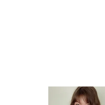
które od lat niezmiennie mnie intrygują, a
którymi z wielką przyjemnością chciałab
się podzielić. Mam nadzieję że uda mi się
zarazić Państwa moją pasją do tego język
zachęcić do jego poznawania, a na każd
pytanie odpowiem z miłą chęcią. Do
zobaczenia na zajęciach!