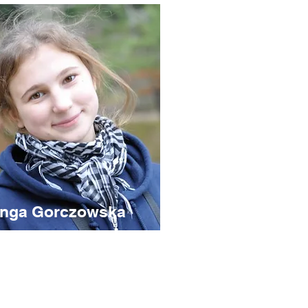
inga Gorczowska
uczyciel dla grup
czątkujących
by: Książki fantasy, kuchnia i kultura