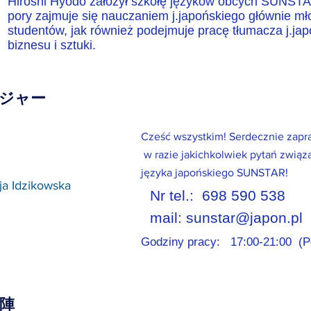
Hiroshi Hyodo założył szkołę języków obcych SUNSTA
pory zajmuje się nauczaniem j.japońskiego głównie mł
studentów, jak również podejmuje pracę tłumacza j.ja
biznesu i sztuki.
ージャー
Cześć wszystkim! Serdecznie zapr
w razie jakichkolwiek pytań związ
języka japońskiego SUNSTAR!
ja Idzikowska
Nr tel.: 698 590 538
mail:
sunstar@japon.pl
Godziny pracy: 17:00-21:00 (Po
師陣